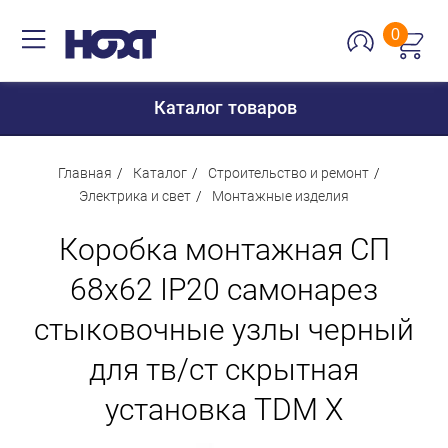
0
Каталог товаров
Главная
Каталог
Строительство и ремонт
Электрика и свет
Монтажные изделия
Для дома
Коробка монтажная СП
Для кухни
68х62 IP20 самонарез
Сантехника
стыковочные узлы черный
Для дачи и отдыха
для тв/ст скрытная
Для детей
установка TDM Х
Строительство и ремонт
Мебель