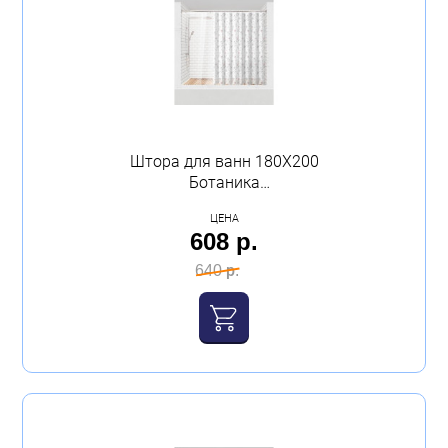
Штора для ванн 180Х200
Ботаника
полиэтиленвинилацетат
ЦЕНА
МХ
608 р.
640 р.