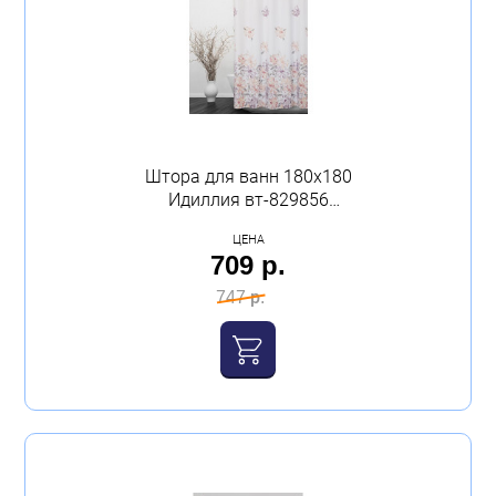
Штора для ванн 180х180
Идиллия вт-829856
полиэстер с пропиткой
ЦЕНА
Dasch, Китай
709 р.
747 р.