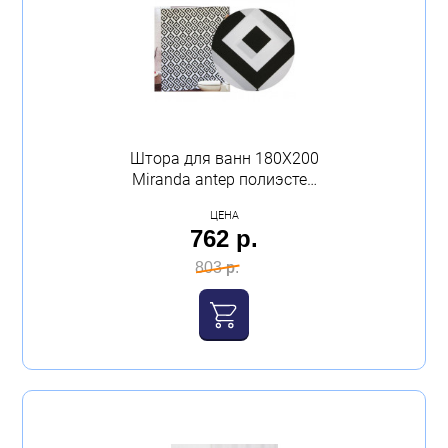
Штора для ванн 180Х200
Miranda antep полиэстер
Миранда
ЦЕНА
762 р.
803 р.