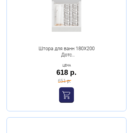
Штора для ванн 180Х200
Дотс
полиэтиленвинилацетат
ЦЕНА
Master House
618 р.
651 р.