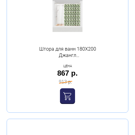
Штора для ванн 180Х200
Джангл
полиэтиленвинилацетат
ЦЕНА
Master House
867 р.
913 р.