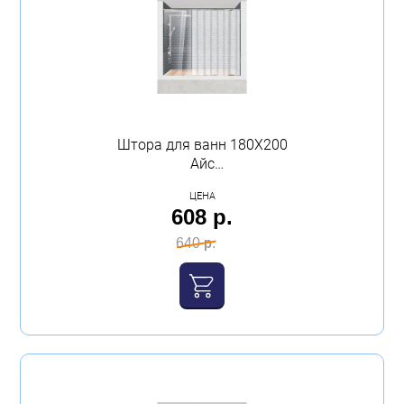
Штора для ванн 180Х200
Айс
полиэтиленвинилацетат
ЦЕНА
Master House
608 р.
640 р.