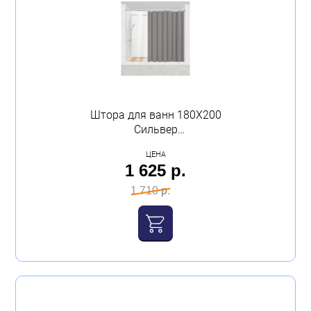
Штора для ванн 180Х200
Сильвер
полиэтиленвинилацетат
ЦЕНА
Master House
1 625 р.
1 710 р.