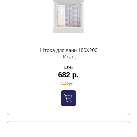
Штора для ванн 180Х200
Икат
полиэтиленвинилацетат
ЦЕНА
Master House
682 р.
718 р.