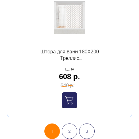
Штора для ванн 180Х200
Треллис
полиэтиленвинилацетат
ЦЕНА
Master House
608 р.
640 р.
1
2
3