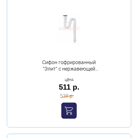
Сифон гофрированный
"Элит" с нержавеющей
чашкой, удлинённый
ЦЕНА
VIRPLAST
511 р.
538 р.