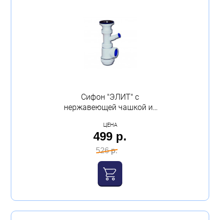
Сифон "ЭЛИТ" с
нержавеющей чашкой из
стали и с отводом
ЦЕНА
VIRPLAST
499 р.
526 р.