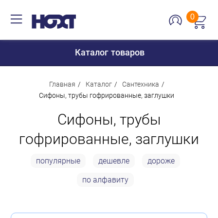
0
Каталог товаров
Главная
Каталог
Сантехника
Сифоны, трубы гофрированные, заглушки
Для дома
Сифоны, трубы
Для кухни
гофрированные, заглушки
Сантехника
популярные
дешевле
дороже
Для дачи и отдыха
по алфавиту
Для детей
Строительство и ремонт
Мебель