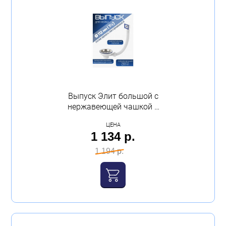
Выпуск Элит большой с
нержавеющей чашкой и
квадратным переливом
ЦЕНА
Virplast
1 134 р.
1 194 р.