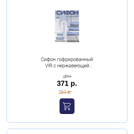
Сифон гофрированный
VIR с нержавеющей
чашкой д-70 мм (1 1/4 -
ЦЕНА
Д40/50) Virplast
371 р.
391 р.