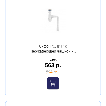
Сифон "ЭЛИТ" с
нержавеющей чашкой из
стали и с гофротрубой
ЦЕНА
VIRPLAST
563 р.
593 р.