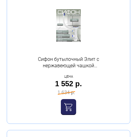
Сифон бутылочный Элит с
нержавеющей чашкой
д-112 мм, отводом для
ЦЕНА
стиральной машины и
1 552 р.
переливом Virplast
1 634 р.