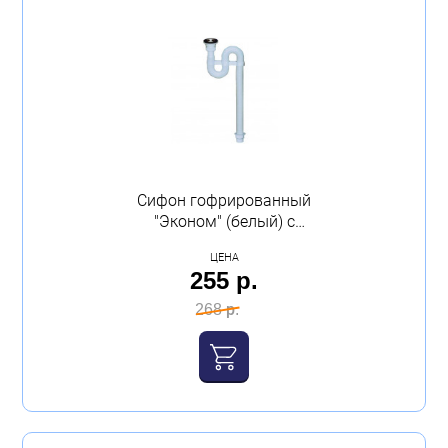
Сифон гофрированный
"Эконом" (белый) с
нержавеющей чашкой
ЦЕНА
VIRPLAST
255 р.
268 р.