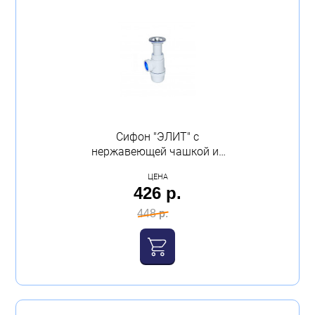
Сифон "ЭЛИТ" с
нержавеющей чашкой из
стали и литым выпуском
ЦЕНА
VIRPLAST
426 р.
448 р.