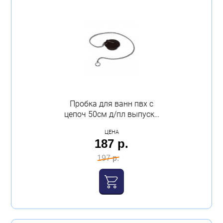
Пробка для ванн пвх с
цепоч 50см д/пл выпуска
/1,100/ vir
ЦЕНА
187 р.
197 р.