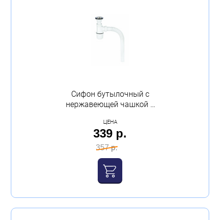
Сифон бутылочный с
нержавеющей чашкой и
гибким гофроколеном
ЦЕНА
VIRPLAST
339 р.
357 р.