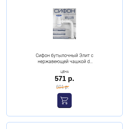
Сифон бутылочный Элит с
нержавеющей чашкой d-
70 мм и гибкой труб 800
ЦЕНА
мм Virplast
571 р.
601 р.