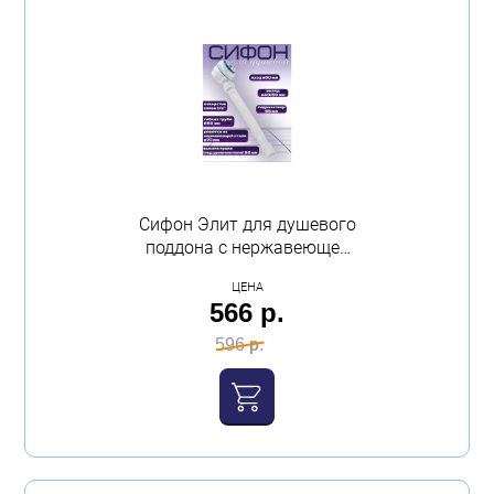
Сифон Элит для душевого
поддона с нержавеющей
чашкой и гофротрубой
ЦЕНА
Virplast
566 р.
596 р.