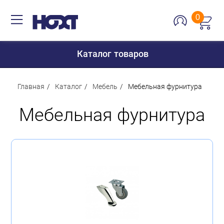
0
Каталог товаров
Главная
Каталог
Мебель
Мебельная фурнитура
Мебельная фурнитура
Для дома
Для кухни
Сантехника
Для дачи и отдыха
Для детей
Строительство и ремонт
Мебель