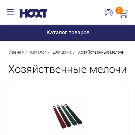
0
Каталог товаров
Главная
Каталог
Для дома
Хозяйственные мелочи
Хозяйственные мелочи
Для дома
Для кухни
Сантехника
Для дачи и отдыха
Для детей
Строительство и ремонт
Мебель