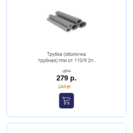
Трубка (оболочка
трубная) ппи от 110/9 2п/
м (цена за трубу) (10;13)
ЦЕНА
Юрюзань
279 р.
294 р.