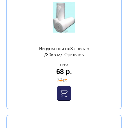
Изодом ппи пл3 лавсан
/30кв.м/ Юрюзань
ЦЕНА
68 р.
72 р.