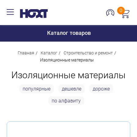
0
Каталог товаров
Главная
Каталог
Строительство и ремонт
Изоляционные материалы
Для дома
Изоляционные материалы
Для кухни
популярные
дешевле
дороже
Сантехника
по алфавиту
Для дачи и отдыха
Для детей
Строительство и ремонт
Мебель