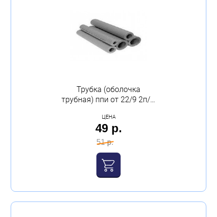
Трубка (оболочка
трубная) ппи от 22/9 2п/м
(цена за трубу) (50;120)
ЦЕНА
Юрюзань
49 р.
51 р.