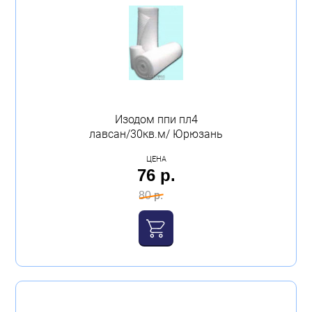
Изодом ппи пл4
лавсан/30кв.м/ Юрюзань
ЦЕНА
76 р.
80 р.