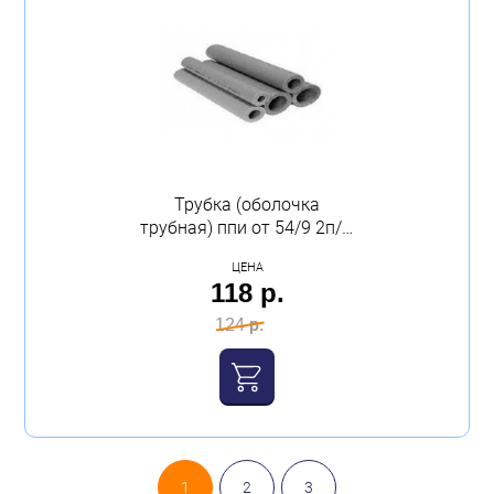
Трубка (оболочка
трубная) ппи от 54/9 2п/м
(цена за трубу)
ЦЕНА
(25;35)Юрюзань
118 р.
124 р.
1
2
3