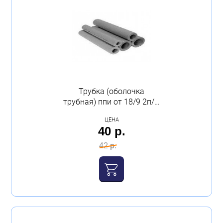
Трубка (оболочка
трубная) ппи от 18/9 2п/м
(цена за трубу) (50;142)
ЦЕНА
Юрюзань
40 р.
42 р.