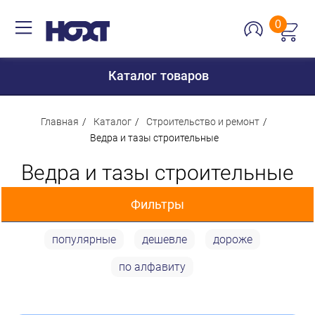
0
Каталог товаров
Главная
Каталог
Строительство и ремонт
Ведра и тазы строительные
Для дома
Ведра и тазы строительные
Для кухни
Фильтры
Сантехника
Для дачи и отдыха
популярные
дешевле
дороже
Цена
Для детей
по алфавиту
Строительство и ремонт
101 p
1 133 p
Мебель