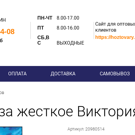
8.00-17.00
ПН-ЧТ
ИН
Сайт для оптовы
8.00-16.00
ПТ
клиентов
54-08
https://hoztovary
СБ,В
 б
ВЫХОДНЫЕ
С
ОПЛАТА
ДОСТАВКА
САМОВЫВОЗ
ов
за жесткое Виктория
Артикул: 20980514