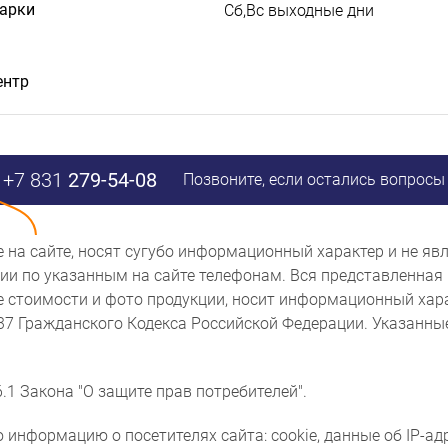
дарки
Сб,Вс выходные дни
ентр
+7 831
279-54-08
Позвоните, если остались вопросы
ые на сайте, носят сугубо информационный характер и не 
и по указанным на сайте телефонам. Вся представленная 
же стоимости и фото продукции, носит информационный хара
437 Гражданского Кодекса Российской Федерации. Указанн
.1 Закона "О защите прав потребителей".
 информацию о посетителях сайта: cookie, данные об IP-ад