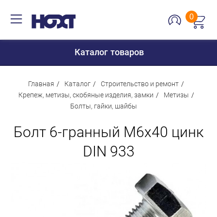
0
Каталог товаров
Главная
Каталог
Строительство и ремонт
Крепеж, метизы, скобяные изделия, замки
Метизы
Болты, гайки, шайбы
Для дома
Болт 6-гранный М6х40 цинк
Для кухни
Сантехника
DIN 933
Для дачи и отдыха
Для детей
Строительство и ремонт
Мебель