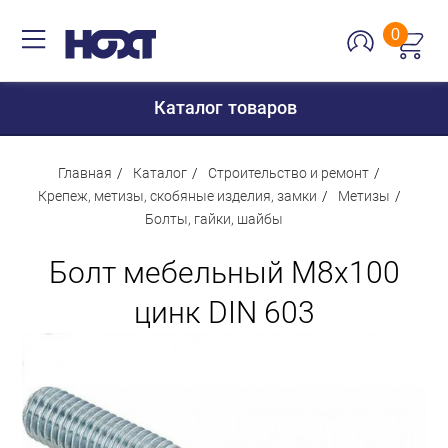
0
Каталог товаров
Главная
Каталог
Строительство и ремонт
Крепеж, метизы, скобяные изделия, замки
Метизы
Болты, гайки, шайбы
Для дома
Болт мебельный М8х100
Для кухни
Сантехника
цинк DIN 603
Для дачи и отдыха
Для детей
Строительство и ремонт
Мебель