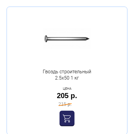
79 p
216 p
Бытовая техника
Тип
Обувь для дома и дачи
Строительные
(3)
Акции
Мебельные
(9)
Длина (мм)
Гвоздь строительный
2.5х50 1 кг
Диаметр стержня (мм)
ЦЕНА
205 р.
215 р.
Показать 12 товаров