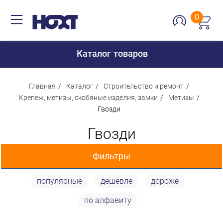
0
Каталог товаров
Главная
Каталог
Строительство и ремонт
Крепеж, метизы, скобяные изделия, замки
Метизы
Гвозди
Для дома
Гвозди
Для кухни
Сантехника
Фильтры
Для дачи и отдыха
популярные
дешевле
дороже
Для детей
Цена
по алфавиту
Строительство и ремонт
Мебель