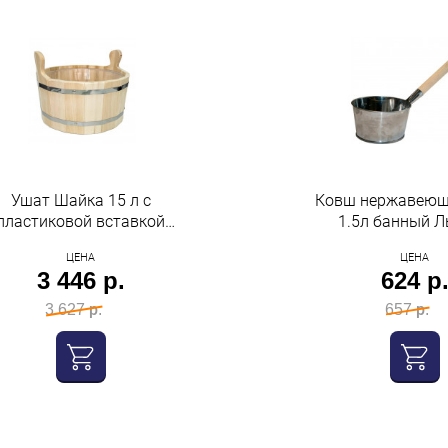
Ушат Шайка 15 л с
Ковш нержавеющ
пластиковой вставкой
1.5л банный 
(липа) Бацькина баня
ЦЕНА
ЦЕНА
3 446 р.
624 р
3 627 р.
657 р.