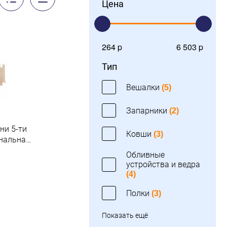
Цена
264 p
6 503 p
Тип
Вешалки
(5)
Запарники
(2)
ни 5-ти
Ковши
(3)
нальная"
аня"
Обливные
устройства и ведра
.
(4)
Полки
(3)
Показать ещё