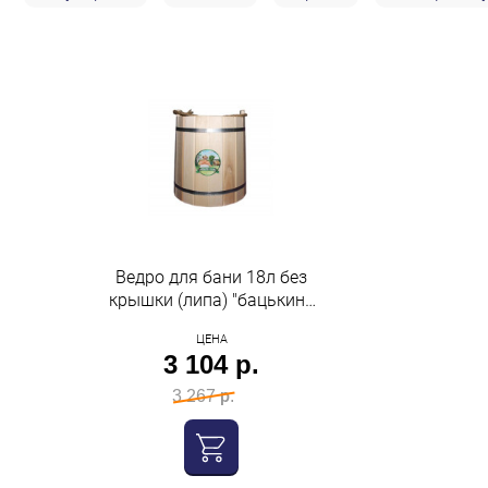
Строительство и ремонт
Мебель
Бытовая техника
Обувь для дома и дачи
Акции
Ведро для бани 18л без
крышки (липа) "бацькина
баня"
ЦЕНА
3 104 р.
3 267 р.