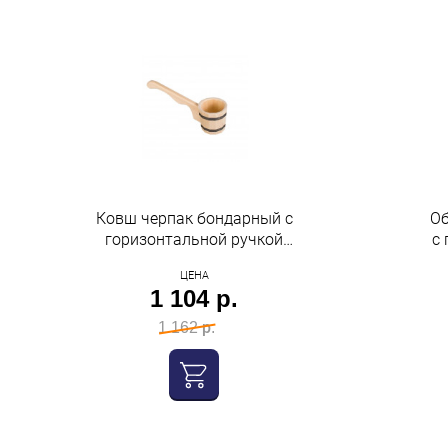
Ковш черпак бондарный с
Об
горизонтальной ручкой
с 
0,5 л Бацькина баня
пе
ЦЕНА
1 104 р.
1 162 р.