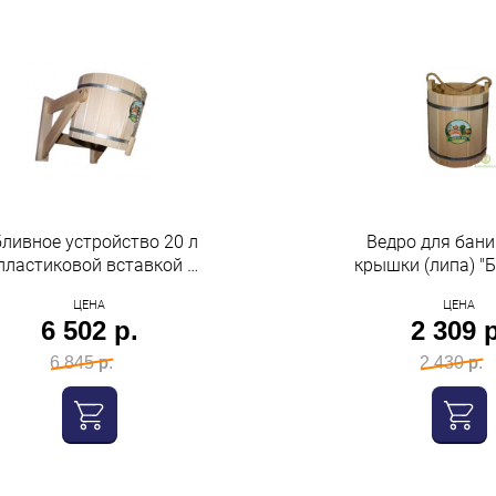
ливное устройство 20 л
Ведро для бани
пластиковой вставкой и
крышки (липа) "
реливом Бацькина баня
баня"
ЦЕНА
ЦЕНА
6 502 р.
2 309 р
6 845 р.
2 430 р.