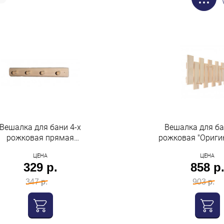
Вешалка для бани 4-х
Вешалка для ба
рожковая прямая
рожковая "Ориги
"бацькина баня"
"бацькина б
ЦЕНА
ЦЕНА
329 р.
858 р
347 р.
903 р.