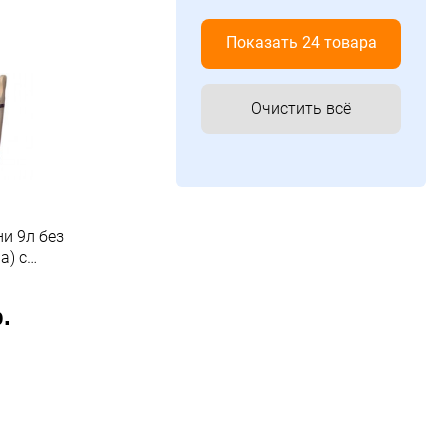
Показать 24 товара
Очистить всё
и 9л без
а) с
ставкой
аня"
.