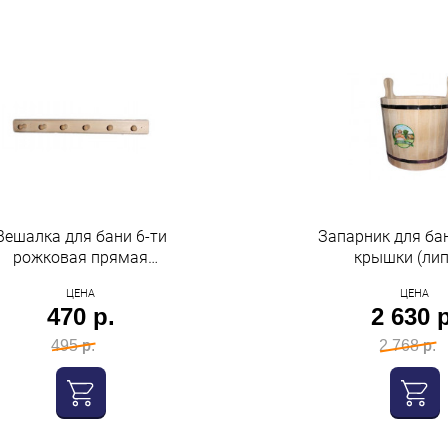
Вешалка для бани 6-ти
Запарник для бан
рожковая прямая
крышки (лип
"бацькина баня"
пластиковой в
ЦЕНА
ЦЕНА
"бацькина б
470 р.
2 630 р
495 р.
2 768 р.