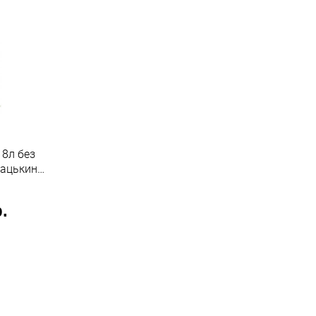
 8л без
Бацькина
.