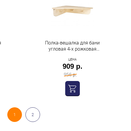
я
Полка-вешалка для бани
угловая 4-х рожковая
(липа) (4) "БАЦЬКИНА
ЦЕНА
БАНЯ"
909 р.
956 р.
1
2