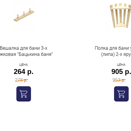
Вешалка для бани 3-х
Полка для бани 
жковая "Бацькина баня"
(липа) 2-х яр
Бацькина б
ЦЕНА
ЦЕНА
264 р.
905 р
278 р.
953 р.