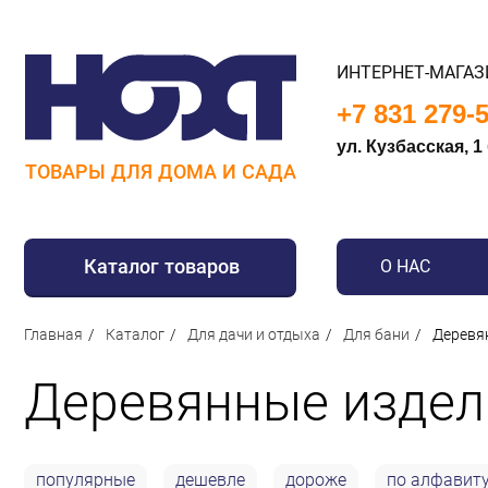
ИНТЕРНЕТ-МАГАЗ
+7 831 279-
ул. Кузбасская, 1
ТОВАРЫ ДЛЯ ДОМА И САДА
Каталог товаров
О НАС
Для дома
Главная
Каталог
Для дачи и отдыха
Для бани
Деревя
Для кухни
Деревянные издел
Сантехника
Для дачи и отдыха
Для детей
популярные
дешевле
дороже
по алфавит