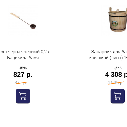
вш черпак черный 0,2 л
Запарник для ба
Бацькина баня
крышкой (липа) "
Баня"
ЦЕНА
ЦЕНА
827 р.
4 308 р
871 р.
4 535 р.