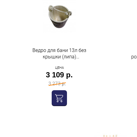
Ведро для бани 13л без
крышки (липа)
ро
пластиковая вставка
ЦЕНА
"Бацькина баня"
3 109 р.
3 273 р.