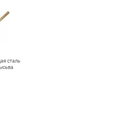
ая сталь
Лысьва
.