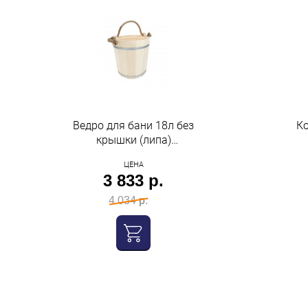
Ведро для бани 18л без
Ко
крышки (липа)
пластиковая вставка
ЦЕНА
Бацькина баня
3 833 р.
4 034 р.