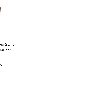
ни 25л с
Бацькина
.