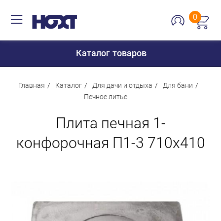
0
Каталог товаров
Главная
Каталог
Для дачи и отдыха
Для бани
Печное литье
Для дома
Плита печная 1-
Для кухни
конфорочная П1-3 710х410
Сантехника
Для дачи и отдыха
Для детей
Строительство и ремонт
Мебель