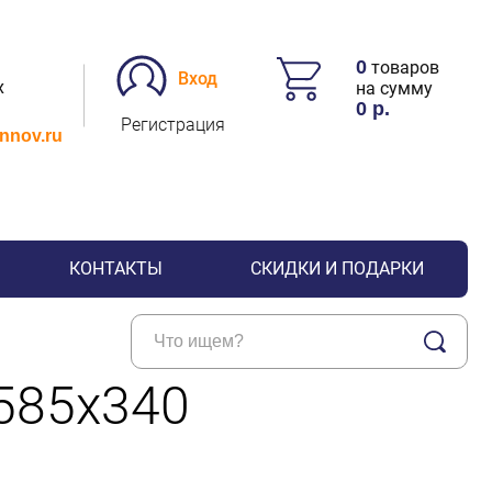
0
товаров
Вход
х
на сумму
0
р.
Регистрация
.nnov.ru
КОНТАКТЫ
СКИДКИ И ПОДАРКИ
585х340