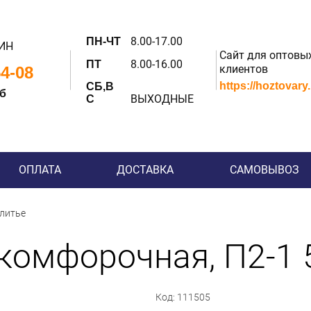
8.00-17.00
ПН-ЧТ
ИН
Сайт для оптовы
8.00-16.00
ПТ
клиентов
54-08
https://hoztovary
СБ,В
 б
ВЫХОДНЫЕ
С
ОПЛАТА
ДОСТАВКА
САМОВЫВОЗ
 литье
комфорочная, П2-1 
Код: 111505