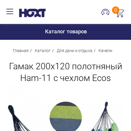
0
Каталог товаров
Главная
Каталог
Для дачи и отдыха
Качели
Гамак 200х120 полотняный
Для дома
Ham-11 с чехлом Ecos
Для кухни
Сантехника
Для дачи и отдыха
Для детей
Строительство и ремонт
Мебель