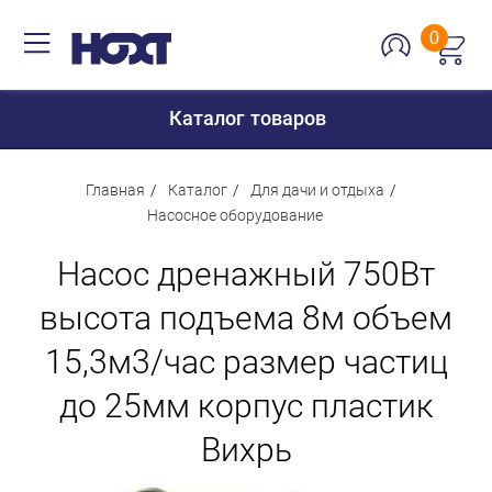
0
Каталог товаров
Главная
Каталог
Для дачи и отдыха
Насосное оборудование
Для дома
Насос дренажный 750Вт
Для кухни
высота подъема 8м объем
Сантехника
15,3м3/час размер частиц
Для дачи и отдыха
до 25мм корпус пластик
Для детей
Вихрь
Строительство и ремонт
Мебель