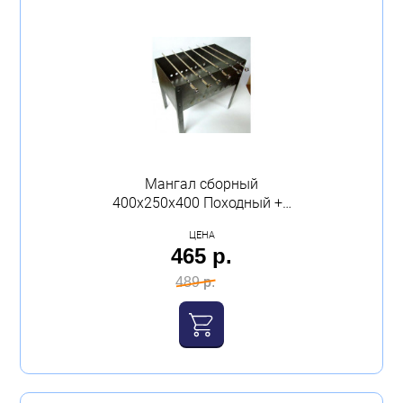
Мангал сборный
400х250х400 Походный +6
шампуров в пленке
ЦЕНА
толщина 0,5
465 р.
489 р.