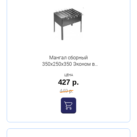
Мангал сборный
350х250х350 Эконом в
пленке толщина 0,5 + 5
ЦЕНА
шампуров
427 р.
449 р.