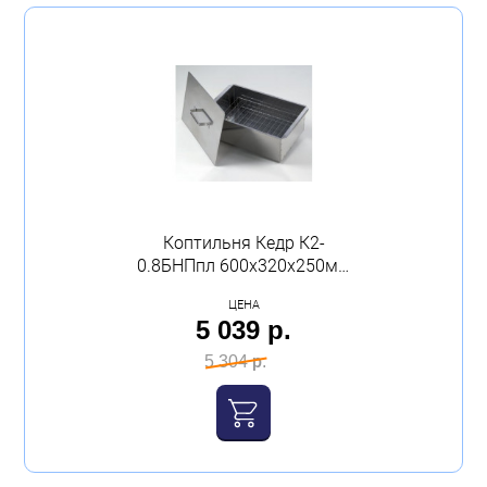
Коптильня Кедр К2-
0.8БНПпл 600х320х250мм
большая нержавеющая
ЦЕНА
сталь 0.8мм плюс
5 039 р.
5 304 р.