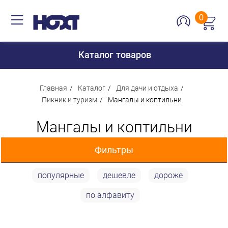
0
Каталог товаров
Главная
Каталог
Для дачи и отдыха
Пикник и туризм
Мангалы и коптильни
Для дома
Мангалы и коптильни
Для кухни
Фильтры
Сантехника
Для дачи и отдыха
популярные
дешевле
дороже
Цена
Для детей
по алфавиту
Строительство и ремонт
33 p
24 868 p
Мебель