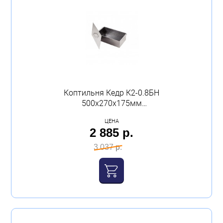
Коптильня Кедр К2-0.8БН
500х270х175мм
нержавеющая сталь
ЦЕНА
0.8мм
2 885 р.
3 037 р.