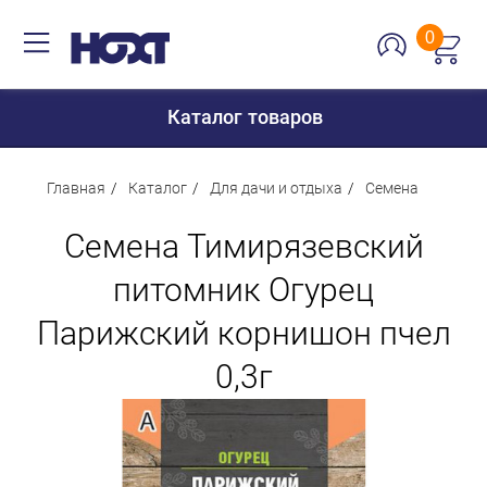
0
Каталог товаров
Главная
Каталог
Для дачи и отдыха
Семена
Семена Тимирязевский
Для дома
питомник Огурец
Для кухни
Парижский корнишон пчел
Сантехника
Для дачи и отдыха
0,3г
Для детей
Строительство и ремонт
Мебель