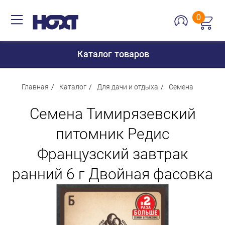
0
Каталог товаров
Главная
Каталог
Для дачи и отдыха
Семена
Семена Тимирязевский
Для дома
питомник Редис
Для кухни
Французский завтрак
Сантехника
Для дачи и отдыха
ранний 6 г Двойная фасовка
Для детей
Строительство и ремонт
Мебель