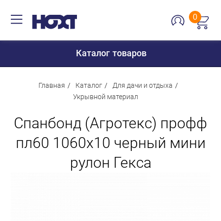
0
Каталог товаров
Главная
Каталог
Для дачи и отдыха
Укрывной материал
Для дома
Спанбонд (Агротекс) профф
Для кухни
пл60 1060х10 черный мини
Сантехника
рулон Гекса
Для дачи и отдыха
Для детей
Строительство и ремонт
Мебель