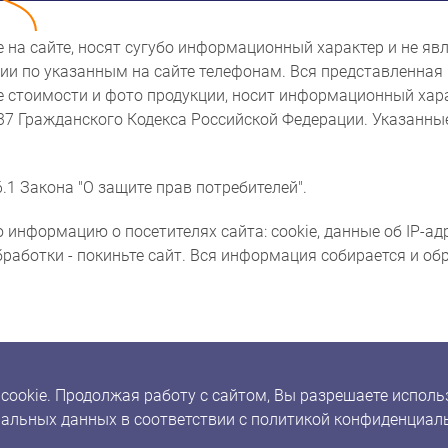
ые на сайте, носят сугубо информационный характер и не 
и по указанным на сайте телефонам. Вся представленная 
же стоимости и фото продукции, носит информационный хара
437 Гражданского Кодекса Российской Федерации. Указанн
.1 Закона "О защите прав потребителей".
 информацию о посетителях сайта: cookie, данные об IP-ад
бработки - покиньте сайт. Вся информация собирается и о
okie. Продолжая работу с сайтом, Вы разрешаете использ
альных данных в соответствии с политикой конфиденциал