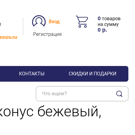
0
товаров
Вход
х
на сумму
0
р.
Регистрация
.nnov.ru
КОНТАКТЫ
СКИДКИ И ПОДАРКИ
конус бежевый,