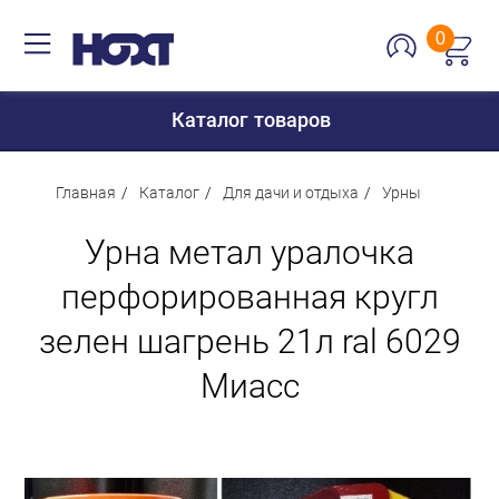
0
Каталог товаров
Главная
Каталог
Для дачи и отдыха
Урны
Урна метал уралочка
Для дома
перфорированная кругл
Для кухни
зелен шагрень 21л ral 6029
Сантехника
Для дачи и отдыха
Миасс
Для детей
Строительство и ремонт
Мебель