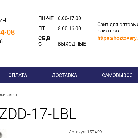
8.00-17.00
ПН-ЧТ
ИН
Сайт для оптовы
8.00-16.00
ПТ
клиентов
54-08
https://hoztovary
СБ,В
 б
ВЫХОДНЫЕ
С
ОПЛАТА
ДОСТАВКА
САМОВЫВОЗ
жигалки
ZDD-17-LBL
Артикул: 157429