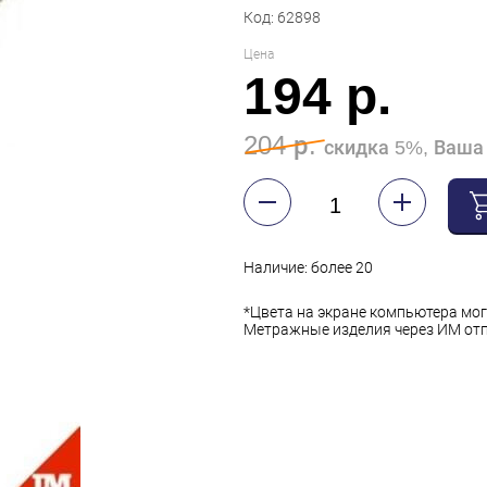
Код: 62898
Цена
194 р.
204 р.
скидка 5%, Ваша 
Наличие: более 20
*Цвета на экране компьютера мог
Метражные изделия через ИМ отп