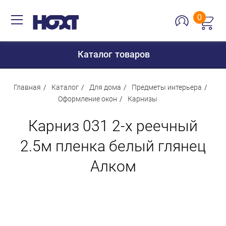
0
Каталог товаров
Главная
Каталог
Для дома
Предметы интерьера
Оформление окон
Карнизы
Для дома
Карниз 031 2-x реечный
Для кухни
2.5м пленка белый глянец
Сантехника
Алком
Для дачи и отдыха
Для детей
Строительство и ремонт
Мебель