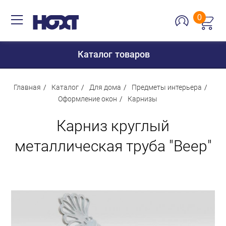
0
Каталог товаров
Главная
Каталог
Для дома
Предметы интерьера
Оформление окон
Карнизы
Для дома
Карниз круглый
Для кухни
металлическая труба "Веер"
Сантехника
Для дачи и отдыха
Для детей
Строительство и ремонт
Мебель