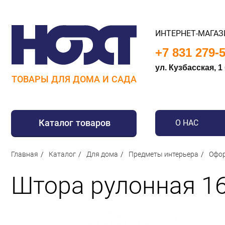
ИНТЕРНЕТ-МАГАЗ
+7 831 279-
ул. Кузбасская, 1
ТОВАРЫ ДЛЯ ДОМА И САДА
Каталог товаров
О НАС
Для дома
Главная
Каталог
Для дома
Предметы интерьера
Офор
Для кухни
Штора рулонная 16
Сантехника
Для дачи и отдыха
Для детей