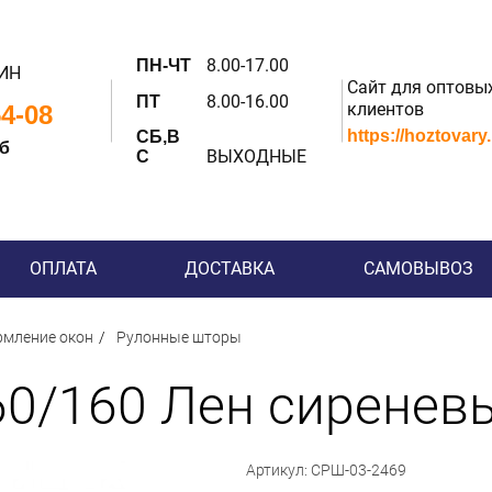
8.00-17.00
ПН-ЧТ
ИН
Сайт для оптовы
8.00-16.00
ПТ
клиентов
54-08
https://hoztovary
СБ,В
 б
ВЫХОДНЫЕ
С
ОПЛАТА
ДОСТАВКА
САМОВЫВОЗ
мление окон
Рулонные шторы
0/160 Лен сиреневы
Артикул: СРШ-03-2469