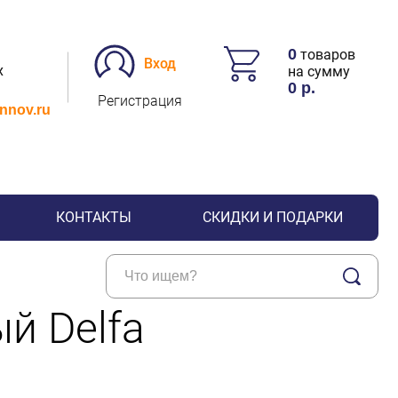
0
товаров
Вход
х
на сумму
0
р.
Регистрация
.nnov.ru
КОНТАКТЫ
СКИДКИ И ПОДАРКИ
й Delfa