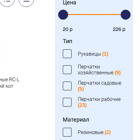
Цена
20 p
226 p
Тип
Рукавицы
(1)
Перчатки
хозяйственные
(9)
ные RC-L
Перчатки садовые
ий кот
(5)
Перчатки рабочие
(23)
Материал
Резиновые
(2)