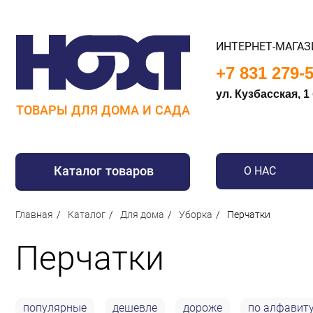
ИНТЕРНЕТ-МАГАЗ
+7 831 279-
ул. Кузбасская, 1
ТОВАРЫ ДЛЯ ДОМА И САДА
Каталог товаров
О НАС
Для дома
Главная
Каталог
Для дома
Уборка
Перчатки
Для кухни
Перчатки
Сантехника
Для дачи и отдыха
Для детей
популярные
дешевле
дороже
по алфавит