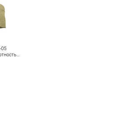
-05
отность
ово
.