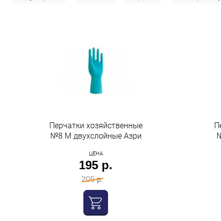
Строительство и ремонт
Мебель
Бытовая техника
Обувь для дома и дачи
Акции
Перчатки хозяйственные
П
№8 M двухслойные Азри
№
ЦЕНА
195 р.
205 р.