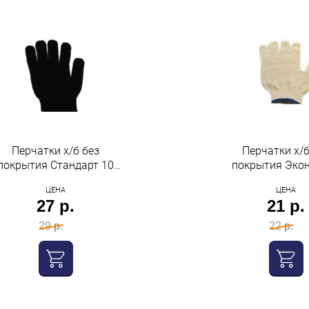
Перчатки х/б без
Перчатки х/б
покрытия Стандарт 10
покрытия Эко
класс черные Нижтекс
класс Нижт
ЦЕНА
ЦЕНА
27 р.
21 р.
29 р.
22 р.