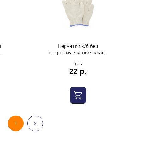
л
Перчатки х/б без
покрытия, эконом, класс
вязки 10, 4 нити,
ЦЕНА
облегченные, 1 пара,
22 р.
Нижтекс
1
2