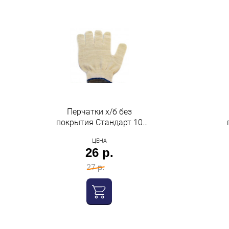
Перчатки х/б без
покрытия Стандарт 10
класс плотной вязки
ЦЕНА
Нижтекс
26 р.
27 р.