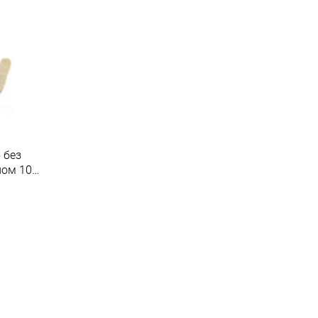
 без
ном 10
екс