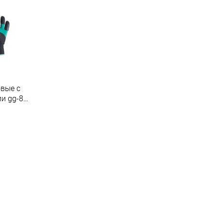
овые с
g-8
т
.