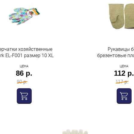
ерчатки хозяйственные
Рукавицы б
rk EL-F001 размер 10 XL
брезентовые пл
480гр Иван
ЦЕНА
ЦЕНА
86 р.
112 р
90 р.
117 р.