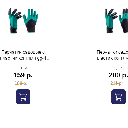
Перчатки садовые с
Перчатки сад
пластик когтями gg-4
пластик когтями g
Рыжий кот
Рыжий ко
ЦЕНА
ЦЕНА
159 р.
200 р
168 р.
211 р.