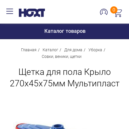
0
Каталог товаров
Главная
Каталог
Для дома
Уборка
Совки, веники, щетки
Для дома
Щетка для пола Крыло
Для кухни
270х45х75мм Мультипласт
Сантехника
Для дачи и отдыха
Для детей
Строительство и ремонт
Мебель