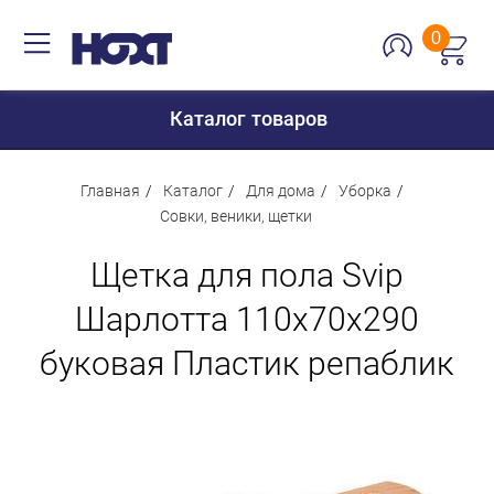
0
Каталог товаров
Главная
Каталог
Для дома
Уборка
Совки, веники, щетки
Для дома
Щетка для пола Svip
Для кухни
Шарлотта 110х70х290
Сантехника
буковая Пластик репаблик
Для дачи и отдыха
Для детей
Строительство и ремонт
Мебель