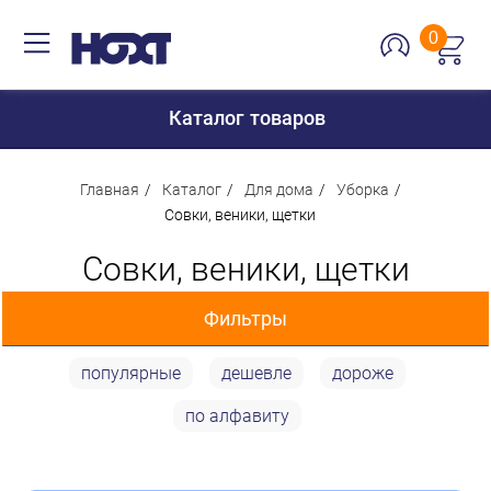
0
Каталог товаров
Главная
Каталог
Для дома
Уборка
Совки, веники, щетки
Для дома
Совки, веники, щетки
Для кухни
Фильтры
Сантехника
Для дачи и отдыха
популярные
дешевле
дороже
Цена
Для детей
по алфавиту
Строительство и ремонт
55 p
1 210 p
Мебель