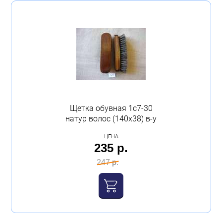
Щетка обувная 1с7-30
натур волос (140х38) в-у
ЦЕНА
235 р.
247 р.