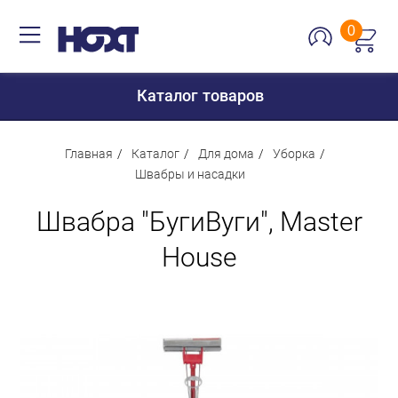
0
Каталог товаров
Главная
Каталог
Для дома
Уборка
Швабры и насадки
Для дома
Швабра "БугиВуги", Master
Для кухни
House
Сантехника
Для дачи и отдыха
Для детей
Строительство и ремонт
Мебель