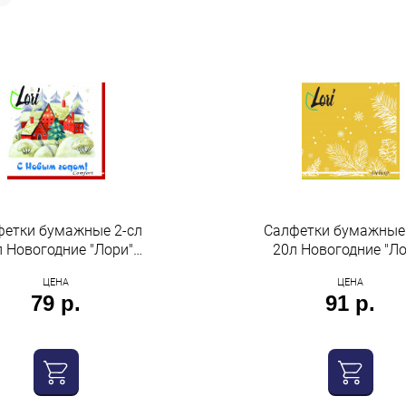
фетки бумажные 2-сл
Салфетки бумажные 
л Новогодние "Лори"
20л Новогодние "Ло
триумф 56453
триумф 56653 зол
ЦЕНА
ЦЕНА
79 р.
91 р.