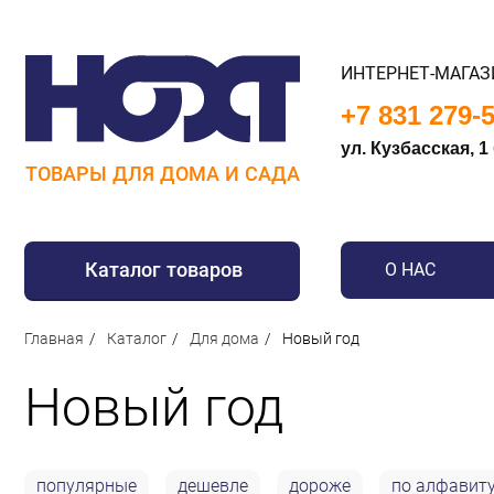
ИНТЕРНЕТ-МАГАЗ
+7 831 279-
ул. Кузбасская, 1
ТОВАРЫ ДЛЯ ДОМА И САДА
Каталог товаров
О НАС
Для дома
Главная
Каталог
Для дома
Новый год
Для кухни
Новый год
Сантехника
Для дачи и отдыха
Для детей
популярные
дешевле
дороже
по алфавит