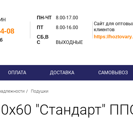
8.00-17.00
ПН-ЧТ
ИН
Сайт для оптовы
8.00-16.00
ПТ
клиентов
54-08
https://hoztovary
СБ,В
 б
ВЫХОДНЫЕ
С
ОПЛАТА
ДОСТАВКА
САМОВЫВОЗ
надлежности
Подушки
0х60 "Стандарт" ППС