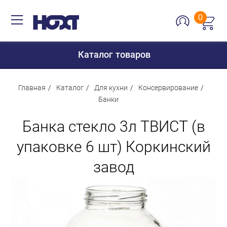
0
Каталог товаров
Главная
Каталог
Для кухни
Консервирование
Банки
Для дома
Банка стекло 3л ТВИСТ (в
Для кухни
упаковке 6 шт) Коркинский
Сантехника
завод
Для дачи и отдыха
Для детей
Строительство и ремонт
Мебель