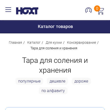
0
Каталог товаров
Главная
Каталог
Для кухни
Консервирование
Тара для соления и хранения
Для дома
Тара для соления и
Для кухни
хранения
Сантехника
популярные
дешевле
дороже
Для дачи и отдыха
по алфавиту
Для детей
Строительство и ремонт
Мебель