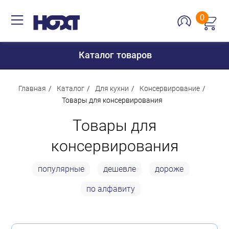
0
Каталог товаров
Главная
Каталог
Для кухни
Консервирование
Товары для консервирования
Для дома
Товары для
Для кухни
консервирования
Сантехника
популярные
дешевле
дороже
Для дачи и отдыха
по алфавиту
Для детей
Строительство и ремонт
Мебель