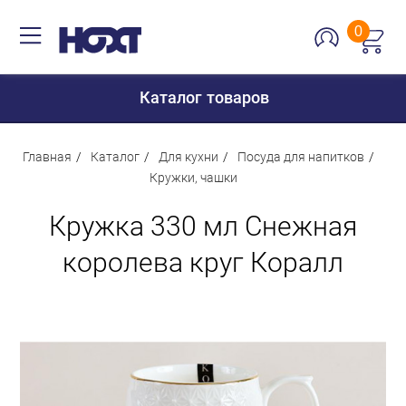
0
Каталог товаров
Главная
Каталог
Для кухни
Посуда для напитков
Кружки, чашки
Для дома
Кружка 330 мл Снежная
Для кухни
королева круг Коралл
Сантехника
Для дачи и отдыха
Для детей
Строительство и ремонт
Мебель