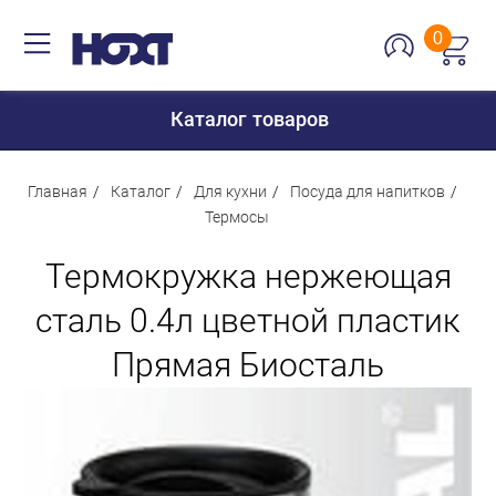
0
Каталог товаров
Главная
Каталог
Для кухни
Посуда для напитков
Термосы
Для дома
Термокружка нержеющая
Для кухни
сталь 0.4л цветной пластик
Сантехника
Прямая Биосталь
Для дачи и отдыха
Для детей
Строительство и ремонт
Мебель