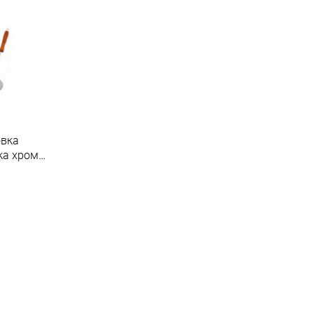
вка
ка хром
ом
.