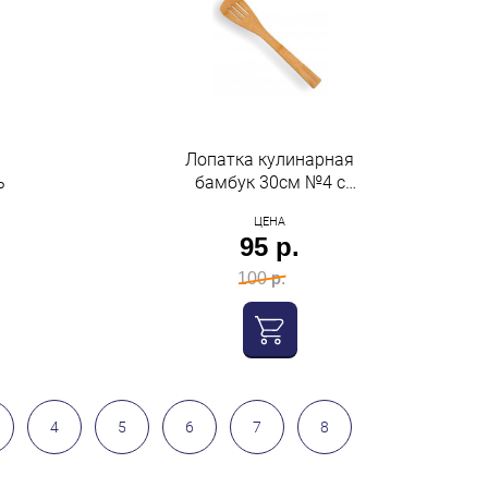
Лопатка кулинарная
ь
бамбук 30см №4 с
прорезями Катунь
ЦЕНА
95 р.
100 р.
4
5
6
7
8