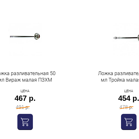
жка разливательная 50
Ложка разливате
мл Вираж малая ПЗХМ
мл Тройка мал
ЦЕНА
ЦЕНА
467 р.
454 р
491 р.
478 р.