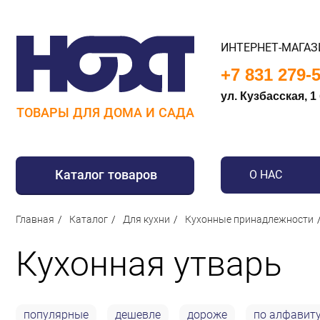
ИНТЕРНЕТ-МАГАЗ
+7 831 279-
ул. Кузбасская, 1
ТОВАРЫ ДЛЯ ДОМА И САДА
Каталог товаров
О НАС
Для дома
Главная
Каталог
Для кухни
Кухонные принадлежности
Для кухни
Кухонная утварь
Сантехника
Для дачи и отдыха
Для детей
популярные
дешевле
дороже
по алфавит