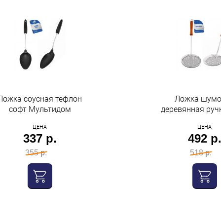
Ложка соусная тефлон
Ложка шумо
софт Мультидом
деревянная руч
Мультид
ЦЕНА
ЦЕНА
337 р.
492 р
355 р.
518 р.