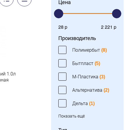
Цена
28 p
2 221 p
Производитель
Полимербыт
(8)
Бытпласт
(5)
ий 1.0л
М-Пластика
(3)
вная
Альтернатива
(2)
.
Дельта
(1)
Показать ещё