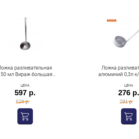
Ложка разливательная
Ложка разлива
150 мл Вираж большая
алюминий 0,3л к/
ПЗХМ
ЦЕНА
ЦЕНА
597 р.
276 р
628 р.
291 р.