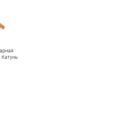
нарная
 Катунь