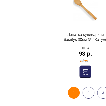
Лопатка кулинарная
бамбук 30см №2 Катун
ЦЕНА
93 р.
98 р.
1
2
3