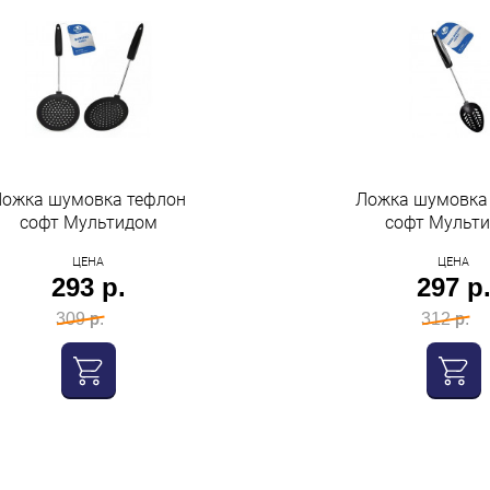
ожка шумовка тефлон
Ложка шумовка
софт Мультидом
софт Мульт
ЦЕНА
ЦЕНА
293 р.
297 р
309 р.
312 р.