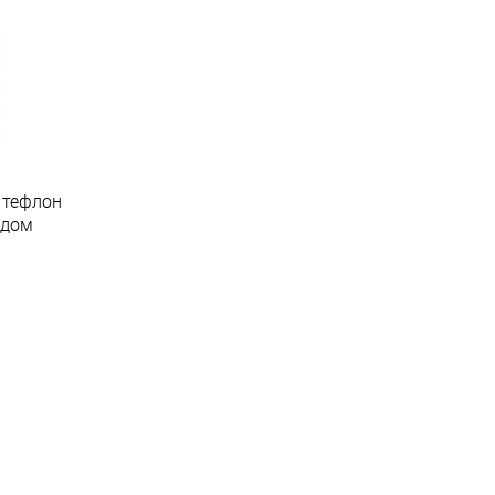
 тефлон
идом
.