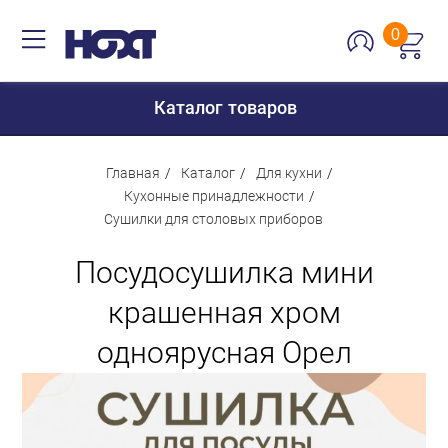
0
Каталог товаров
Главная
Каталог
Для кухни
Кухонные принадлежности
Сушилки для столовых приборов
Для дома
Посудосушилка мини
Для кухни
Сантехника
крашенная хром
Для дачи и отдыха
одноярусная Орел
Для детей
Строительство и ремонт
Мебель