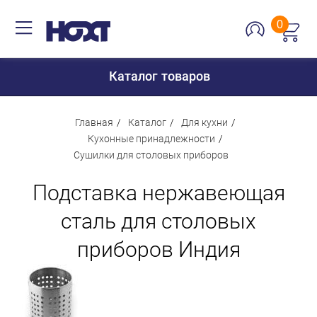
0
Каталог товаров
Главная
Каталог
Для кухни
Кухонные принадлежности
Сушилки для столовых приборов
Для дома
Подставка нержавеющая
Для кухни
Сантехника
сталь для столовых
Для дачи и отдыха
приборов Индия
Для детей
Строительство и ремонт
Мебель