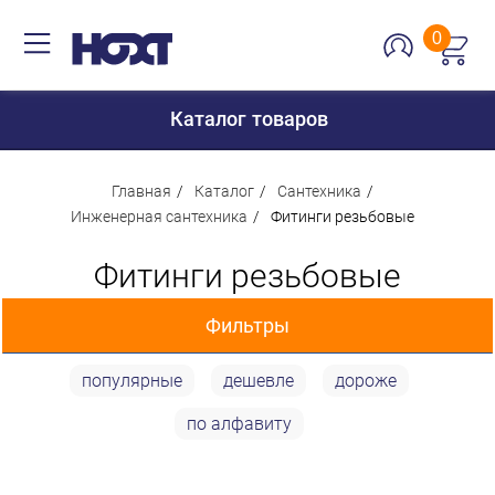
0
Каталог товаров
Главная
Каталог
Сантехника
Инженерная сантехника
Фитинги резьбовые
Для дома
Фитинги резьбовые
Для кухни
Фильтры
Сантехника
Для дачи и отдыха
популярные
дешевле
дороже
Цена
Для детей
по алфавиту
Строительство и ремонт
18 p
712 p
Мебель