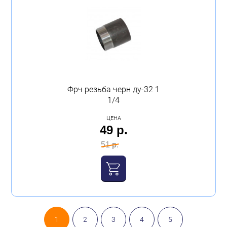
Фрч резьба черн ду-32 1
1/4
ЦЕНА
49 р.
51 р.
1
2
3
4
5