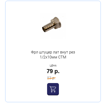
Бытовая техника
Тип
Обувь для дома и дачи
муфта
(11)
Акции
тройник
(8)
угольник
(9)
заглушка
(4)
Фрл штуцер лат внут рез
1/2х10мм СТМ
кран
(9)
ЦЕНА
79 р.
Показать ещё
83 р.
Показать 81 товар
Очистить всё