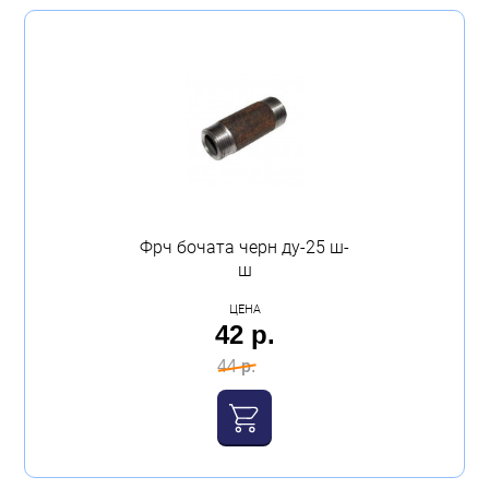
Фрч бочата черн ду-25 ш-
ш
ЦЕНА
42 р.
44 р.