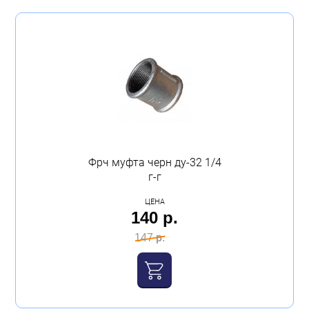
Фрч муфта черн ду-32 1/4
г-г
ЦЕНА
140 р.
147 р.