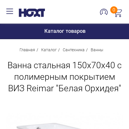
0
Каталог товаров
Главная
Каталог
Сантехника
Ванны
Ванна стальная 150х70х40 с
Для дома
полимерным покрытием
Для кухни
ВИЗ Reimar "Белая Орхидея"
Сантехника
Для дачи и отдыха
Для детей
Строительство и ремонт
Мебель