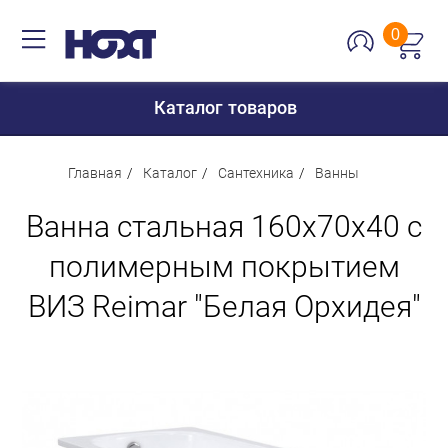
0
Каталог товаров
Главная
Каталог
Сантехника
Ванны
Ванна стальная 160х70х40 с
Для дома
полимерным покрытием
Для кухни
ВИЗ Reimar "Белая Орхидея"
Сантехника
Для дачи и отдыха
Для детей
Строительство и ремонт
Мебель