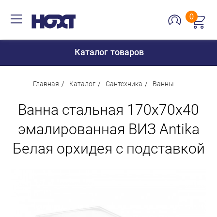
0
Каталог товаров
Главная
Каталог
Сантехника
Ванны
Ванна стальная 170х70х40
Для дома
эмалированная ВИЗ Antika
Для кухни
Белая орхидея с подставкой
Сантехника
Для дачи и отдыха
Для детей
Строительство и ремонт
Мебель