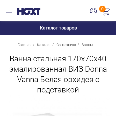
0
Каталог товаров
Главная
Каталог
Сантехника
Ванны
Ванна стальная 170х70х40
Для дома
эмалированная ВИЗ Donna
Для кухни
Vanna Белая орхидея с
Сантехника
Для дачи и отдыха
подставкой
Для детей
Строительство и ремонт
Мебель