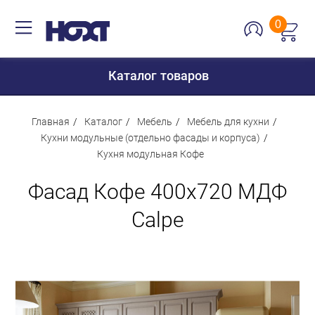
0
Каталог товаров
Главная
Каталог
Мебель
Мебель для кухни
Кухни модульные (отдельно фасады и корпуса)
Кухня модульная Кофе
Для дома
Фасад Кофе 400х720 МДФ
Для кухни
Сантехника
Calpe
Для дачи и отдыха
Для детей
Строительство и ремонт
Мебель