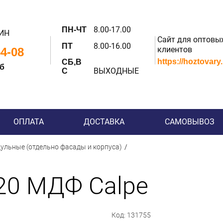
8.00-17.00
ПН-ЧТ
ИН
Сайт для оптовы
8.00-16.00
ПТ
клиентов
54-08
https://hoztovary
СБ,В
 б
ВЫХОДНЫЕ
С
ОПЛАТА
ДОСТАВКА
САМОВЫВОЗ
ульные (отдельно фасады и корпуса)
20 МДФ Calpe
Код: 131755