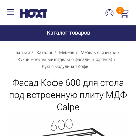
0
Каталог товаров
Главная
Каталог
Мебель
Мебель для кухни
Кухни модульные (отдельно фасады и корпуса)
Кухня модульная Кофе
Для дома
Фасад Кофе 600 для стола
Для кухни
Сантехника
под встроенную плиту МДФ
Для дачи и отдыха
Calpe
Для детей
Строительство и ремонт
Мебель