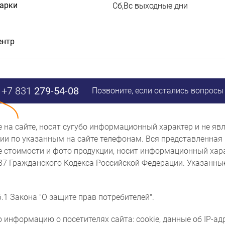
дарки
Сб,Вс выходные дни
ентр
+7 831
279-54-08
Позвоните, если остались вопросы
ые на сайте, носят сугубо информационный характер и не 
и по указанным на сайте телефонам. Вся представленная 
же стоимости и фото продукции, носит информационный хара
437 Гражданского Кодекса Российской Федерации. Указанн
.1 Закона "О защите прав потребителей".
 информацию о посетителях сайта: cookie, данные об IP-ад